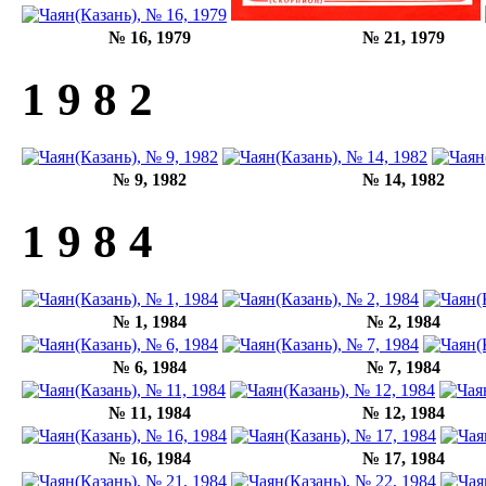
№ 16, 1979
№ 21, 1979
1 9 8 2
№ 9, 1982
№ 14, 1982
1 9 8 4
№ 1, 1984
№ 2, 1984
№ 6, 1984
№ 7, 1984
№ 11, 1984
№ 12, 1984
№ 16, 1984
№ 17, 1984