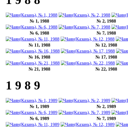
№ 1, 1988
№ 2, 1988
№ 6, 1988
№ 7, 1988
№ 11, 1988
№ 12, 1988
№ 16, 1988
№ 17, 1988
№ 21, 1988
№ 22, 1988
1 9 8 9
№ 1, 1989
№ 2, 1989
№ 6, 1989
№ 7, 1989