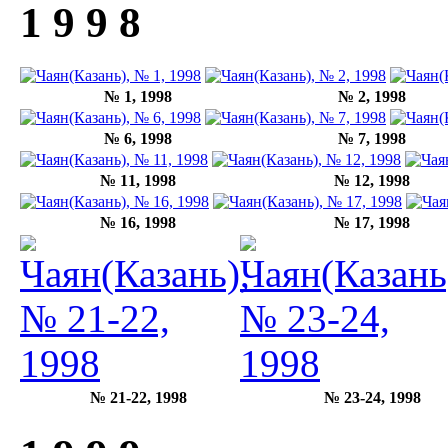
1 9 9 8
№ 1, 1998
№ 2, 1998
№ 6, 1998
№ 7, 1998
№ 11, 1998
№ 12, 1998
№ 16, 1998
№ 17, 1998
№ 21-22, 1998
№ 23-24, 1998