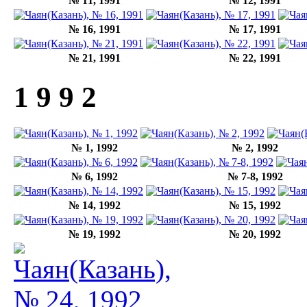
№ 11, 1991
№ 12, 1991
№ 16, 1991
№ 17, 1991
№ 21, 1991
№ 22, 1991
1 9 9 2
№ 1, 1992
№ 2, 1992
№ 6, 1992
№ 7-8, 1992
№ 14, 1992
№ 15, 1992
№ 19, 1992
№ 20, 1992