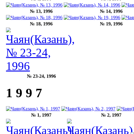
№ 13, 1996
№ 14, 1996
№ 18, 1996
№ 19, 1996
№ 23-24, 1996
1 9 9 7
№ 1, 1997
№ 2, 1997