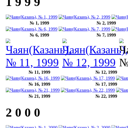
1 9 9 9
№ 1, 1999
№ 2, 1999
№ 6, 1999
№ 7, 1999
№ 11, 1999
№ 12, 1999
№ 16, 1999
№ 17, 1999
№ 21, 1999
№ 22, 1999
2 0 0 0